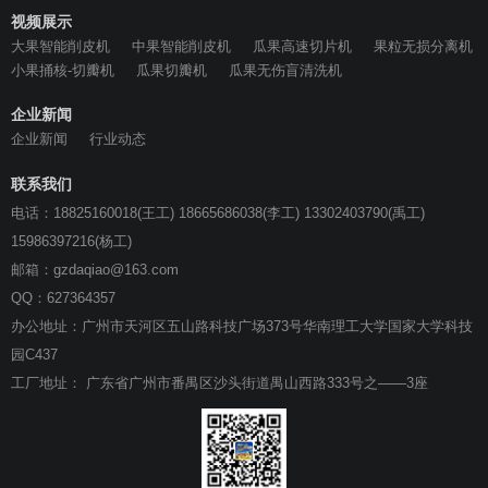
视频展示
大果智能削皮机
中果智能削皮机
瓜果高速切片机
果粒无损分离机
小果捅核-切瓣机
瓜果切瓣机
瓜果无伤盲清洗机
企业新闻
企业新闻
行业动态
联系我们
电话：18825160018(王工) 18665686038(李工) 13302403790(禹工)
15986397216(杨工)
邮箱：gzdaqiao@163.com
QQ：627364357
办公地址：广州市天河区五山路科技广场373号华南理工大学国家大学科技
园C437
工厂地址： 广东省广州市番禺区沙头街道禺山西路333号之——3座