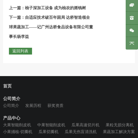
上一篇：柚子深加工设备 成为柚农的摇钱树
下一篇：自适应技术破百年困局 达桥智造领全
球果蔬加工——记广州达桥食品设备有限公司董
事长杨李益
返回列表
首页
公司简介
公司简介
发展历程
获奖资质
产品中心
大果智能削皮机
中果智能削皮机
瓜果高速切片机
果粒无损分离机
小果捅核-切瓣机
瓜果切瓣机
瓜果无伤盲清洗机
果蔬加工解决方案