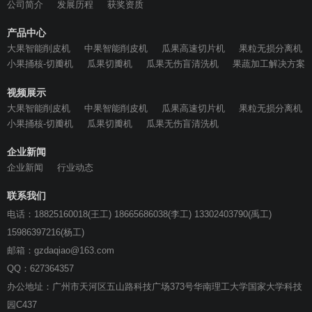
公司简介
发展历程
获奖资质
产品中心
大果智能削皮机
中果智能削皮机
瓜果高速切片机
果粒无损分离机
小果捅核-切瓣机
瓜果切瓣机
瓜果无伤盲清洗机
果蔬加工解决方案
视频展示
大果智能削皮机
中果智能削皮机
瓜果高速切片机
果粒无损分离机
小果捅核-切瓣机
瓜果切瓣机
瓜果无伤盲清洗机
企业新闻
企业新闻
行业动态
联系我们
电话：18825160018(王工) 18665686038(李工) 13302403790(禹工)
15986397216(杨工)
邮箱：gzdaqiao@163.com
QQ：627364357
办公地址：广州市天河区五山路科技广场373号华南理工大学国家大学科技
园C437