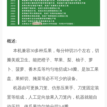
概述:
本机兼容30多种瓜果，每分钟切25个左右，切
瓣美观卫生。能把橙子、苹果、梨、柚子、萝
卜、菠萝、番木瓜等均匀地切成3-8瓣。是加工果
盘、果鲜切、腌菜等必不可少的设备。
机器由可更换刀笼、仿形压果手、刀笼固定装
置等组成，人工定向放果入刀笼内，机器就能自
动压切，使瓜果均匀地分切3-8瓣。