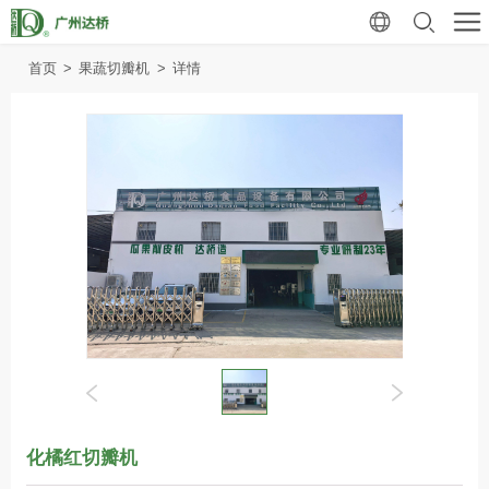
首页
>
果蔬切瓣机
>
详情
化橘红切瓣机