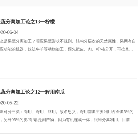
果蔬分离加工论之13一柠檬
020-06-04
么是果蔬分离加工？顺应果蔬形状不规则、结构分层次的天然属性，采用有自
应功能的机器，效法牛羊等动物加工，预先把皮、肉、籽/核分开，再按其标
性成分分别高值化利用，这就是果蔬分离加工。
果蔬分离加工论之12一籽用南瓜
020-05-22
瓜可分三类：肉用、籽用、丝用。故名思义，籽用南瓜主要利用占全瓜5%的
，另外95%的皮/肉/瓤是副产物，因为有机连成一体，很难分离利用。目前只
就地打瓜分离取籽，皮肉瓤则废弃于瓜地，不仅浪费大，还破坏土壤生态平
，引发"烂瓜病"，导致八年内很难再种瓜。近年我国年产籽用南瓜30万吨左