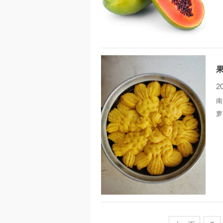
尼
工
伴
2
南
萝
伤
而
全