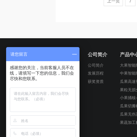
上一页
7
首页
公司简介
产品中
请您留言
公司简介
大果智能
感谢您的关注，当前客服人员不在
线，请填写一下您的信息，我们会
发展历程
中果智能
尽快和您联系。
获奖资质
瓜果高速
果粒无损
小果捅核
瓜果切瓣
瓜果无伤
果蔬加工