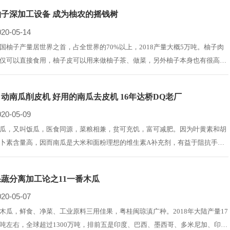
，据此推算伴生废弃物超过28万吨。
柚子深加工设备 成为柚农的摇钱树
020-05-14
国柚子产量居世界之首，占全世界的70%以上，2018产量大概5万吨。柚子肉
仅可以直接食用，柚子皮可以用来做柚子茶、做菜，另外柚子本身也有很高的
用价值。目前，市场上优质的红心柚一个的价格大概在二三十元以上，而普通
白柚子低于10元。
自动南瓜削皮机 好用的南瓜去皮机 16年达桥DQ老厂
020-05-09
瓜，又叫饭瓜，医食同源，菜粮相兼，贫可充饥，富可减肥。因为叶黄素和胡
卜素含量高，因而南瓜是大米和面粉理想的维生素A补充剂，有益于阻抗手机
眼和增强免疫力；南瓜平原、山地、山林都能栽种，播种后70天就能采食，因
具有保障粮食安全的潜力；南瓜藤和叶都能富集重金属但不影响结瓜的食用安
果蔬分离加工论之11一番木瓜
，因而有修复土壤的潜力。
020-05-07
木瓜，鲜食、净菜、工业原料三用佳果，粤桂闽琼滇广种。2018年大陆产量17
吨左右，全球超过1300万吨，排前五是印度、巴西、墨西哥、多米尼加、印