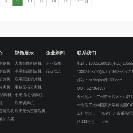
8
9
10
11
14
15
下一页
心
视频展示
企业新闻
联系我们
电话：18825160018(王工) 18665
削皮机
大果智能削皮机
企业新闻
削皮机
中果智能削皮机
行业动态
13302403790(禹工) 159863972
切片机
瓜果高速切片机
邮箱：gzdaqiao@163.com
分离机
果粒无损分离机
QQ：627364357
-切瓣机
小果捅核-切瓣机
办公地址：广州市天河区五山路科
机
瓜果切瓣机
华南理工大学国家大学科技园C43
盲清洗机
瓜果无伤盲清洗机
工厂地址： 广东省广州市番禺区
解决方案
路333号之——3座