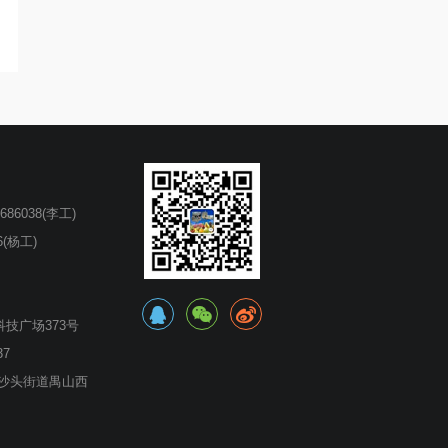
686038(李工)
16(杨工)
技广场373号
7
沙头街道禺山西