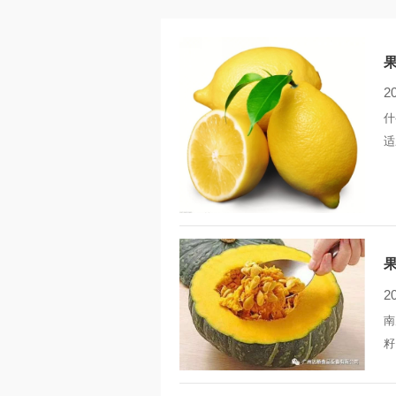
2
什
适
志
2
南
籽
能
衡