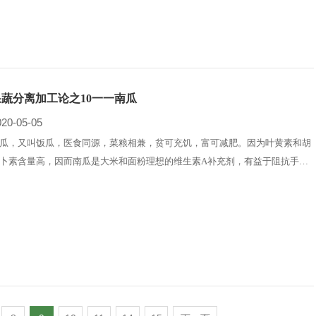
。我国65%的番木瓜用于生果划浆、收集生产蛋白酶，剩下的"划浆瓜"需要加
找回价值。必须削皮、切瓣等操作。用人工又慢又痒，劳动与刀伤、脏乱差相
，急需机器换人。
果蔬分离加工论之10一一南瓜
020-05-05
瓜，又叫饭瓜，医食同源，菜粮相兼，贫可充饥，富可减肥。因为叶黄素和胡
卜素含量高，因而南瓜是大米和面粉理想的维生素A补充剂，有益于阻抗手机
眼和增强免疫力；南瓜平原、山地、山林都能栽种，播种后70天就能采食，因
具有保障粮食安全的潜力；南瓜藤和叶都能富集重金属但不影响结瓜的食用安
，因而有修复土壤的潜力。