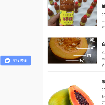
右
2
中
不
药
的
2
南
萝
伤
而
全
2
番
万