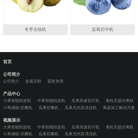
ZL2021 1 0711940.1
专利产品，仿冒必究！
冬枣去核机
蓝莓切半机
首页
公司简介
公司简介
发展历程
获奖资质
产品中心
大果智能削皮机
中果智能削皮机
瓜果高速切片机
果粒无损分离机
小果捅核-切瓣机
瓜果切瓣机
瓜果无伤盲清洗机
果蔬加工解决方案
视频展示
大果智能削皮机
中果智能削皮机
瓜果高速切片机
果粒无损分离机
小果捅核-切瓣机
瓜果切瓣机
瓜果无伤盲清洗机