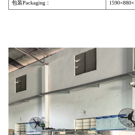
包装
Packaging
：
1590×880×