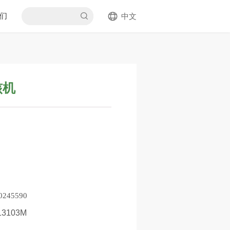
们
中文
核机
45590
13103M