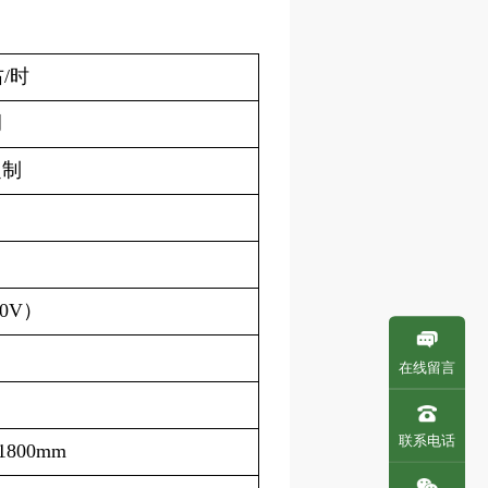
/时
调
定制
20V）
在线留言
联系电话
1800mm