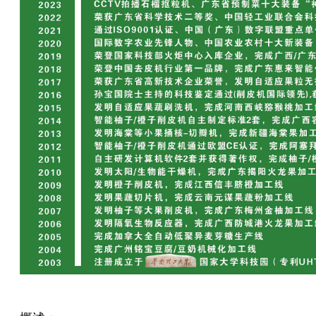
果智能削皮-去核分瓣机
牛油果智能削皮-开瓣机
小菠萝