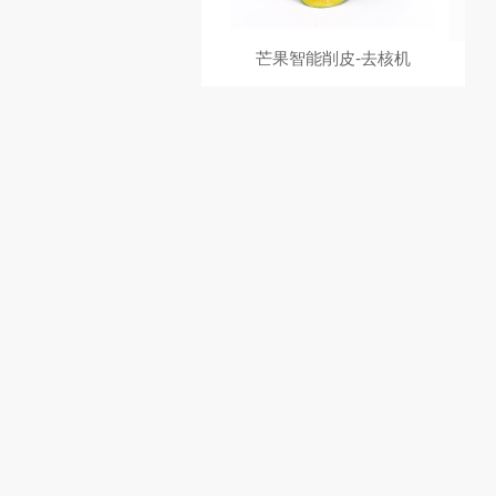
芒果智能削皮-去核机
苹