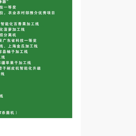
智能削皮-修柄机
柠檬智能削皮机
小碗梨智能