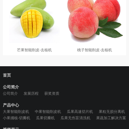
芒果智能削皮-去核机
桃子智能削皮-去核机
首页
公司简介
公司简介
发展历程
获奖资质
产品中心
大果智能削皮机
中果智能削皮机
瓜果高速切片机
果粒无损分离机
小果捅核-切瓣机
瓜果切瓣机
瓜果无伤盲清洗机
果蔬加工解决方案