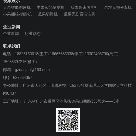
视频展示
大果智能削皮机
中果智能削皮机
瓜果高速切片机
果粒无损分离机
小果捅核-切瓣机
瓜果切瓣机
瓜果无伤盲清洗机
企业新闻
企业新闻
行业动态
联系我们
电话：18825160018(王工) 18665686038(李工) 13302403790(禹工)
15986397216(杨工)
邮箱：gzdaqiao@163.com
QQ：627364357
办公地址：广州市天河区五山路科技广场373号华南理工大学国家大学科技
园C437
工厂地址： 广东省广州市番禺区沙头街道禺山西路333号之——3座