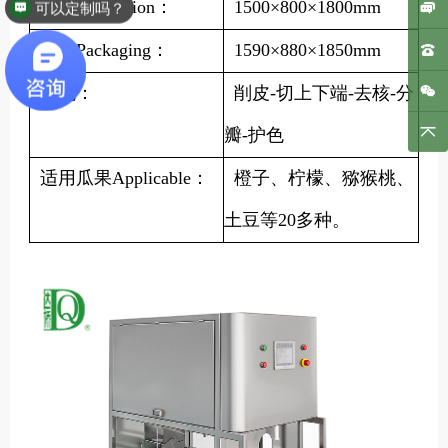
外形Dimension：
1500×800×1800mm
可以定制吗？
包装Packaging：
1590×880×1850mm
功能：
削皮-切上下端-去核-分
瓣-护色
适用瓜果Applicable：
橙子、柠檬、猕猴桃、
土豆等20多种。