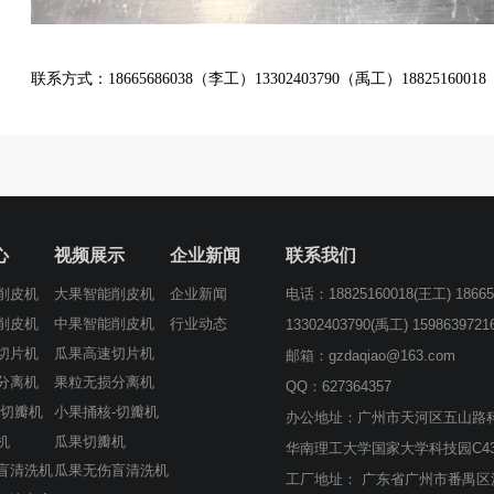
联系方式：
18665686038（李工）
13302403790（禹工）188251600
心
视频展示
企业新闻
联系我们
电话：18825160018(王工) 18665
削皮机
大果智能削皮机
企业新闻
削皮机
中果智能削皮机
行业动态
13302403790(禹工) 159863972
切片机
瓜果高速切片机
邮箱：gzdaqiao@163.com
分离机
果粒无损分离机
QQ：627364357
-切瓣机
小果捅核-切瓣机
办公地址：广州市天河区五山路科
机
瓜果切瓣机
华南理工大学国家大学科技园C43
盲清洗机
瓜果无伤盲清洗机
工厂地址： 广东省广州市番禺区