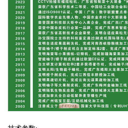
桃子智能削皮-去核机
苹果智能削皮-去核分瓣机
小菠萝