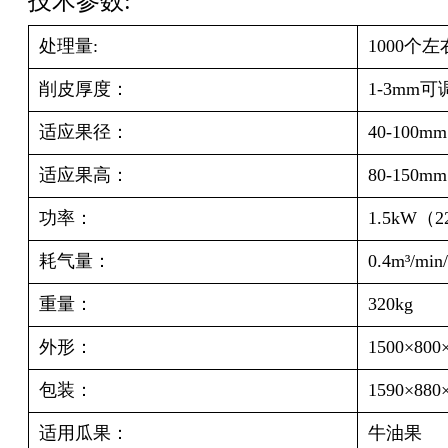
技术参数:
处理量:
1000个左
削皮
厚度：
1
-3mm可
适应果径：
40-100mm
适应果高：
80-150mm
功率：
1.5kW（2
耗气量：
0.4m³/min
重量：
320kg
外形：
1500×800
包装：
1590×880
适用瓜果：
牛油果