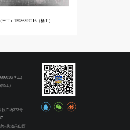
18（王工）15986397216（杨工）
686038(李工)
16(杨工)
技广场373号
7
沙头街道禺山西