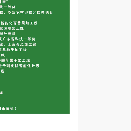
智能削皮-修柄机
柠檬智能削皮机
小碗梨智能