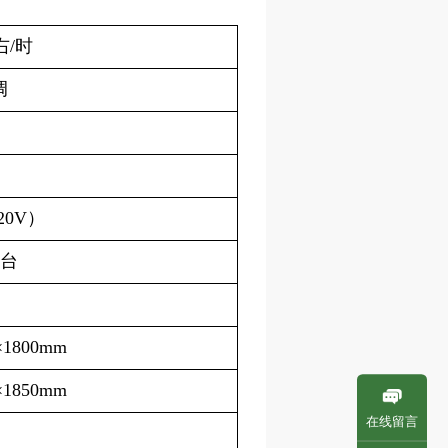
右/时
调
20V）
/台
×1800mm
×1850mm
在线留言