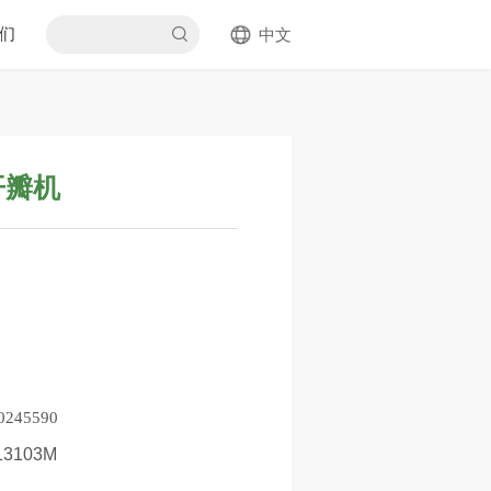
们
中文
开瓣机
45590
13103M